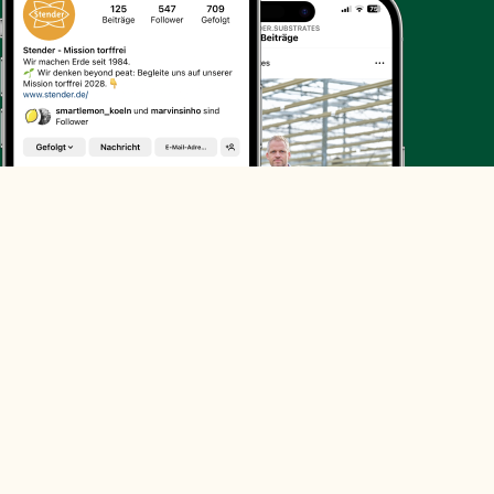
© 2022 Stender GmbH
Impressum
AGB
Datenschutz
§15 VerpackG
Hinweisgebermeldestelle